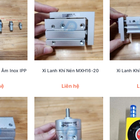
 Âm Inox IPP
Xi Lanh Khí Nén MXH16-20
Xi Lanh Kh
hệ
Liên hệ
L