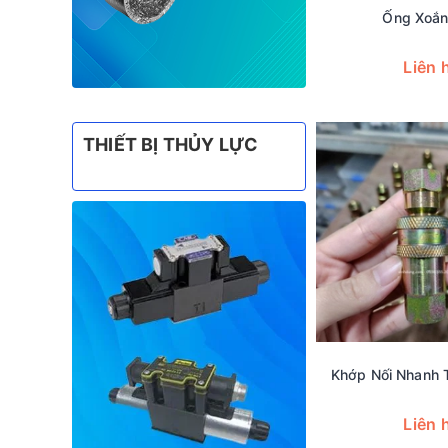
Ống Xoắ
Liên 
THIẾT BỊ THỦY LỰC
Khớp Nối Nhanh 
Liên 