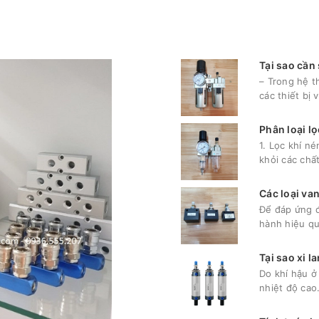
Tại sao cần
– Trong hệ t
các thiết bị 
Phân loại lọ
1. Lọc khí n
khỏi các chấ
Các loại van
Để đáp ứng 
hành hiệu quả
Tại sao xi l
Do khí hậu ở
nhiệt độ cao.