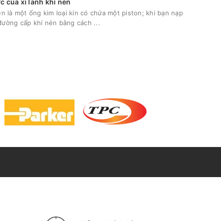
c của xi lanh khí nén
én là một ống kim loại kín có chứa một piston; khi bạn nạp
đường cấp khí nén bằng cách ...