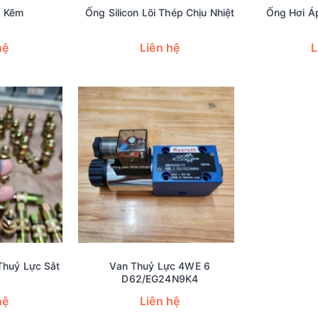
n Kẽm
Ống Silicon Lõi Thép Chịu Nhiệt
Ống Hơi Á
hệ
Liên hệ
L
Thuỷ Lực Sắt
Van Thuỷ Lực 4WE 6
D62/EG24N9K4
hệ
Liên hệ