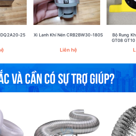
 CDQ2A20-25
Xi Lanh Khí Nén CRB2BW30-180S
Bộ Rung Kh
GT08 GT10
GT25 GT30
hệ
Liên hệ
L
GT