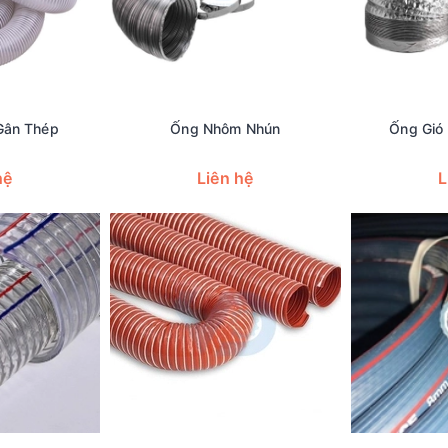
Gân Thép
Ống Nhôm Nhún
Ống Gió
hệ
Liên hệ
L