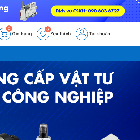
0
0
Giỏ hàng
Yêu thích
Tài khoản