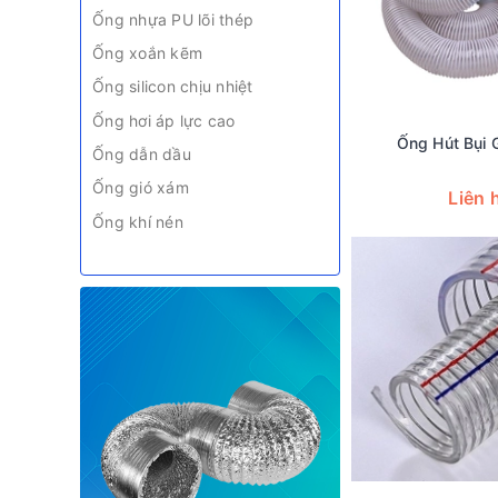
Ống nhựa PU lõi thép
Ống xoắn kẽm
Ống silicon chịu nhiệt
Ống hơi áp lực cao
Ống Hút Bụi 
Ống dẫn dầu
Ống gió xám
Liên 
Ống khí nén