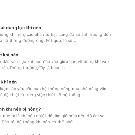
 sử dụng lọc khí nén
hống khí nén, các phần tử hạt cứng đó sẽ ảnh hưởng đến
và hệ thống đường ống. Kết quả, là sẽ...
c khí nén
én đầu vào Lọc khí nén đầu vào giúp bảo vệ dòng khí vào
t rắn.Thông thường,đây là bước l...
 khí nén
được các yêu cầu của hệ thống cũng như khả năng vận
 đặc biệt là trong việc thiết kế hệ thống...
anh khí nén bị hỏng?
 nước ta là khí hậu nhiệt đới ẩm gió mùa nên độ ẩm và
 Dẫn tới hệ thống khí nén có thể phải ...