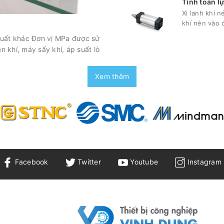
Tính toán lự
Xi lanh khí n
khí nén vào 
 suất khác Đơn vị MPa được sử
n khí, máy sấy khí, áp suất lò
Xem thêm
Facebook
Twitter
Youtube
Instagram