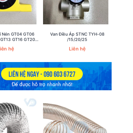
í Nén GT04 GT06
Van Điều Áp STNC TYH-08
 GT13 GT16 GT20
/15/20/25
 GT32 GT36 GT40
iên hệ
Liên hệ
48 GT60