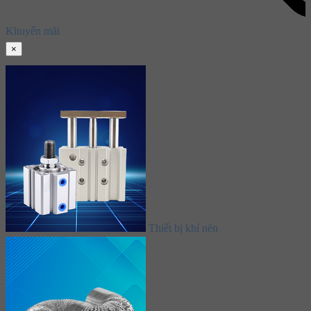
Khuyến mãi
×
Thiết bị khí nén