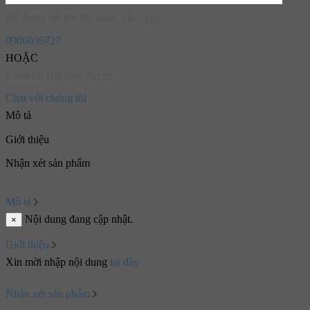
Để được hỗ trợ tốt nhất. Hãy gọi
0906036727
HOẶC
Chat hỗ trợ trực tuyến
Chat với chúng tôi
Mô tả
Giới thiệu
Nhận xét sản phẩm
Mô tả
Nội dung đang cập nhật.
×
Giới thiệu
Xin mời nhập nội dung
tại đây
Nhận xét sản phẩm