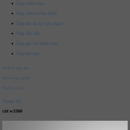
Ống xoắn kẽm
Ống silicon chịu nhiệt
Ống hơi áp lực cao Japan
Ống dẫn dầu
Ống gió vải simili xám
Ống khí nén
Thiết bị thủy lực
Điện công nghiệp
Thiết bị nước
Trang chủ
cút w3360