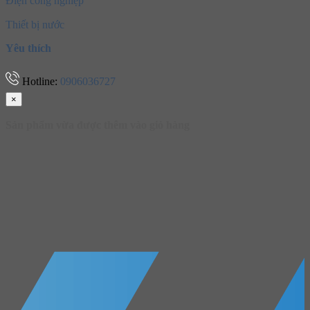
Điện công nghiệp
Thiết bị nước
Yêu thích
Hotline:
0906036727
×
Sản phẩm vừa được thêm
vào giỏ hàng