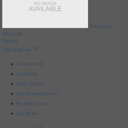
Thiết bị nước
Đăng nhập
Đăng ký
Thiết bị khí nén
Xi lanh khí nén
Van khí nén
Bộ lọc khí nén
Đầu nối nhanh khí nén
Phụ kiện khí nén
Ống khí nén