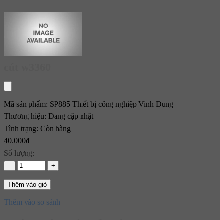
cút w3360
Mã sản phẩm:
SP885
Thiết bị công nghiệp Vinh Dung
Thương hiệu:
Đang cập nhật
Tình trạng:
Còn hàng
40.000₫
Số lượng:
–
+
Thêm vào giỏ
Thêm vào so sánh