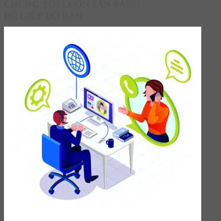
CHÚNG TÔI LUÔN SẴN SÀNG
ĐỂ GIÚP ĐỠ BẠN