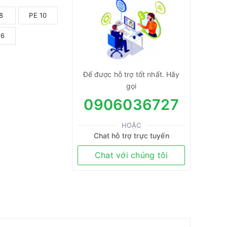
8
PE 10
16
Để được hỗ trợ tốt nhất. Hãy
gọi
0906036727
HOẶC
Chat hỗ trợ trực tuyến
Chat với chúng tôi