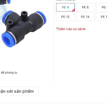
PE 4
PE 6
PE 
PE 12
PE 14
PE 
Thêm vào so sánh
h để phóng to
ận xét sản phẩm