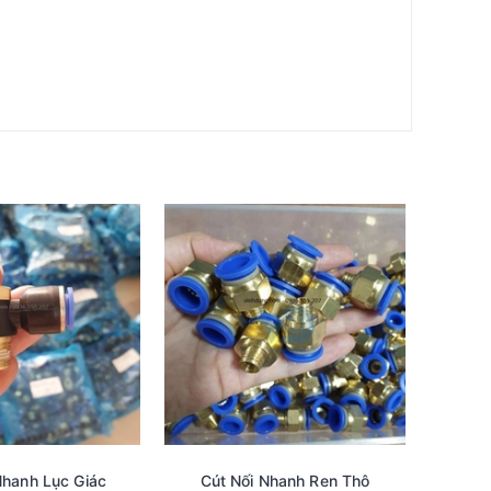
Nhanh Lục Giác
Cút Nối Nhanh Ren Thô
Nút