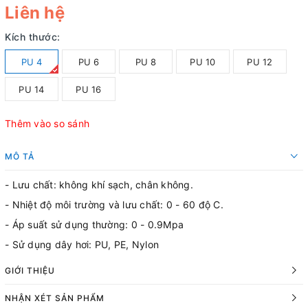
Liên hệ
Kích thước:
PU 4
PU 6
PU 8
PU 10
PU 12
PU 14
PU 16
Thêm vào so sánh
MÔ TẢ
- Lưu chất: không khí sạch, chân không.
- Nhiệt độ môi trường và lưu chất: 0 - 60 độ C.
- Áp suất sử dụng thường: 0 - 0.9Mpa
- Sử dụng dây hơi: PU, PE, Nylon
GIỚI THIỆU
NHẬN XÉT SẢN PHẨM