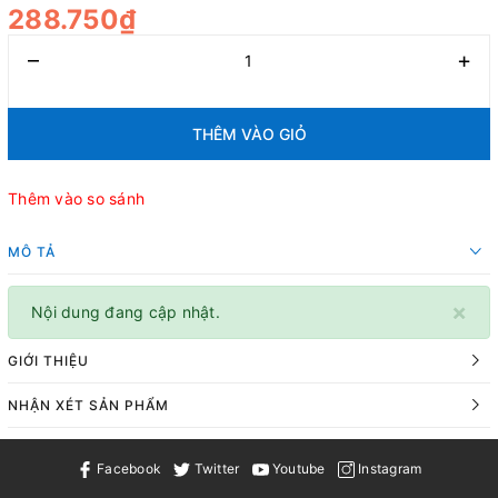
288.750₫
–
+
THÊM VÀO GIỎ
Thêm vào so sánh
MÔ TẢ
×
Nội dung đang cập nhật.
GIỚI THIỆU
NHẬN XÉT SẢN PHẨM
Facebook
Twitter
Youtube
Instagram