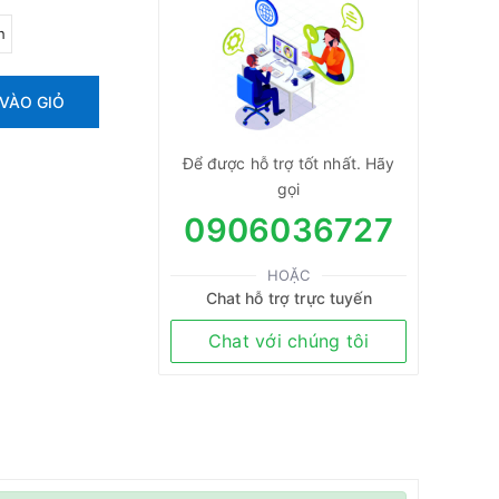
h
VÀO GIỎ
Để được hỗ trợ tốt nhất. Hãy
gọi
0906036727
HOẶC
Chat hỗ trợ trực tuyến
Chat với chúng tôi