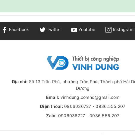
Facebook
Twitter
Youtube
Instagram
Địa chỉ:
Số 13 Trần Phú, phường Trần Phú, Thành phố Hải D
Dương
Email:
vinhdung.comhd@gmail.com
Điện thoại:
0906036727
-
0936.555.207
Zalo:
0906036727
-
0936.555.207