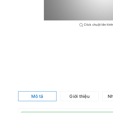
Click chuột lên hìn
Mô tả
Giới thiệu
Nh