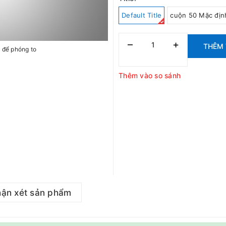
Default Title
cuộn 50 Mặc địn
–
+
THÊM 
h để phóng to
Thêm vào so sánh
ận xét sản phẩm