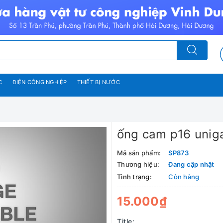
C
ĐIỆN CÔNG NGHIỆP
THIẾT BỊ NƯỚC
ống cam p16 uni
Mã sản phẩm:
SP873
Thương hiệu:
Đang cập nhật
Tình trạng:
Còn hàng
15.000₫
Title: