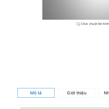
Click chuột lên hìn
Mô tả
Giới thiệu
Nh