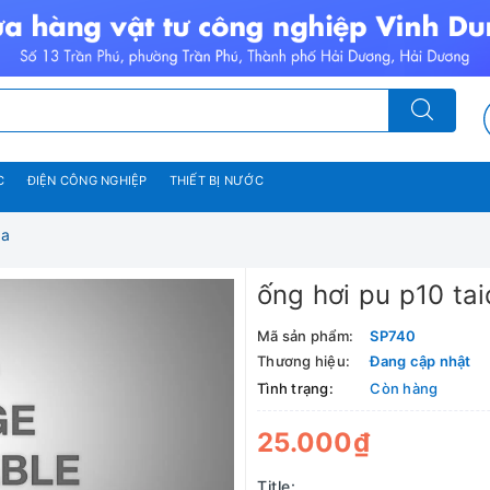
C
ĐIỆN CÔNG NGHIỆP
THIẾT BỊ NƯỚC
da
ống hơi pu p10 ta
Mã sản phẩm:
SP740
Thương hiệu:
Đang cập nhật
Tình trạng:
Còn hàng
25.000₫
Title: