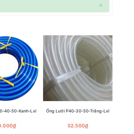
×
0-40-50-Xanh-Lxl
Ống Lưới P40-30-50-Trắng-Lxl
Ống 
0.000₫
52.500₫