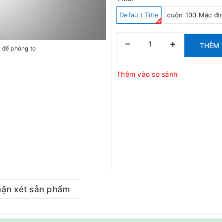
Default Title
cuộn 100 Mặc đị
–
+
THÊM 
h để phóng to
Thêm vào so sánh
ận xét sản phẩm