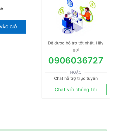
nh
VÀO GIỎ
Để được hỗ trợ tốt nhất. Hãy
gọi
0906036727
HOẶC
Chat hỗ trợ trực tuyến
Chat với chúng tôi