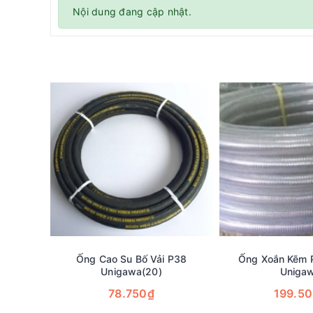
Nội dung đang cập nhật.
Ống Cao Su Bố Vải P38
Ống Xoắn Kẽm 
Unigawa(20)
Uniga
78.750₫
199.5