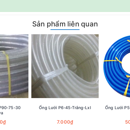
Sản phẩm liên quan
P90-75-30
Ống Lưới P6-45-Trắng-Lxl
Ống Lưới P5
wa
00₫
7.000₫
5