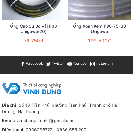
Ống Cao Su Bố Vải P38
Ống Xoắn Kẽm P90-75-30
Unigawa(20)
Unigawa
78.750₫
199.500₫
Facebook
Twitter
Youtube
Instagram
Địa chỉ:
Số 13 Trần Phú, phường Trần Phú, Thành phố Hải
Dương, Hải Dương
Email:
vinhdung.comhd@gmail.com
Điện thoại:
0906036727
-
0936.555.207