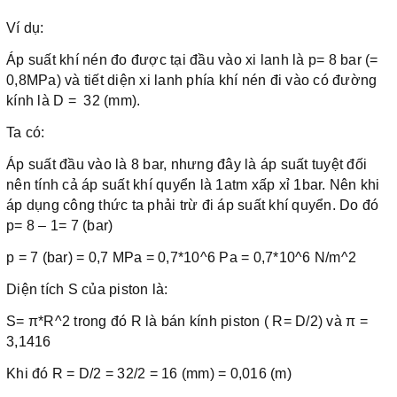
Ví dụ:
Áp suất khí nén đo được tại đầu vào xi lanh là p= 8 bar (=
0,8MPa) và tiết diện xi lanh phía khí nén đi vào có đường
kính là D = 32 (mm).
Ta có:
Áp suất đầu vào là 8 bar, nhưng đây là áp suất tuyệt đối
nên tính cả áp suất khí quyển là 1atm xấp xỉ 1bar. Nên khi
áp dụng công thức ta phải trừ đi áp suất khí quyển. Do đó
p= 8 – 1= 7 (bar)
p = 7 (bar) = 0,7 MPa = 0,7*10^6 Pa = 0,7*10^6 N/m^2
Diện tích S của piston là:
S= π*R^2 trong đó R là bán kính piston ( R= D/2) và π =
3,1416
Khi đó R = D/2 = 32/2 = 16 (mm) = 0,016 (m)