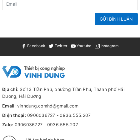
GỬI BÌNH LUẬN
Facebook
Twitter
Youtube
Instagram
Địa chỉ:
Số 13 Trần Phú, phường Trần Phú, Thành phố Hải
Dương, Hải Dương
Email:
vinhdung.comhd@gmail.com
Điện thoại:
0906036727
-
0936.555.207
Zalo:
0906036727
-
0936.555.207
Hỗ trợ khách hàng