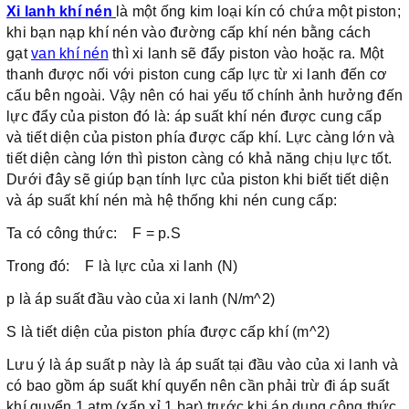
Xi lanh khí nén
là một ống kim loại kín có chứa một piston;
khi bạn nạp khí nén vào đường cấp khí nén bằng cách
gạt
van khí nén
thì xi lanh sẽ đẩy piston vào hoặc ra. Một
thanh được nối với piston cung cấp lực từ xi lanh đến cơ
cấu bên ngoài. Vậy nên có hai yếu tố chính ảnh hưởng đến
lực đẩy của piston đó là: áp suất khí nén được cung cấp
và tiết diện của piston phía được cấp khí. Lực càng lớn và
tiết diện càng lớn thì piston càng có khả năng chịu lực tốt.
Dưới đây sẽ giúp bạn tính lực của piston khi biết tiết diện
và áp suất khí nén mà hệ thống khi nén cung cấp:
Ta có công thức: F = p.S
Trong đó: F là lực của xi lanh (N)
p là áp suất đầu vào của xi lanh (N/m^2)
S là tiết diện của piston phía được cấp khí (m^2)
Lưu ý là áp suất p này là áp suất tại đầu vào của xi lanh và
có bao gồm áp suất khí quyển nên cần phải trừ đi áp suất
khí quyển 1 atm (xấp xỉ 1 bar) trước khi áp dụng công thức.