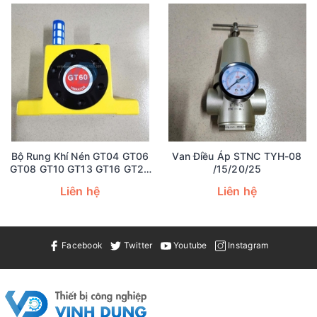
Bộ Rung Khí Nén GT04 GT06
Van Điều Áp STNC TYH-08
GT08 GT10 GT13 GT16 GT20
/15/20/25
GT25 GT30 GT32 GT36 GT40
Liên hệ
Liên hệ
GT48 GT60
Facebook
Twitter
Youtube
Instagram