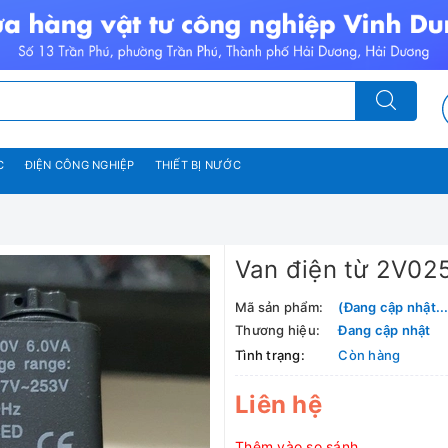
C
ĐIỆN CÔNG NGHIỆP
THIẾT BỊ NƯỚC
Van điện từ 2V02
Mã sản phẩm:
(Đang cập nhật...
Thương hiệu:
Đang cập nhật
Tình trạng:
Còn hàng
Liên hệ
Thêm vào so sánh