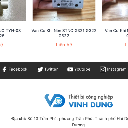
TNC TYH-08
Van Cơ Khí Nén STNC G321 G322
Van Cơ Khí
/25
G522
hệ
Liên hệ
L
Facebook
Twitter
Youtube
Instagram
Địa chỉ:
Số 13 Trần Phú, phường Trần Phú, Thành phố Hải D
Dương