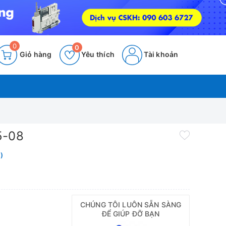
0
0
Giỏ hàng
Yêu thích
Tài khoản
5-08
)
CHÚNG TÔI LUÔN SẴN SÀNG
ĐỂ GIÚP ĐỠ BẠN