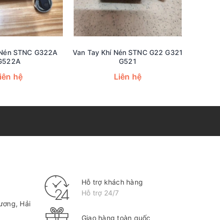
 Nén STNC G322A
Van Tay Khí Nén STNC G22 G321
Van 
G522A
G521
FG2521
FG2581 
iên hệ
Liên hệ
FG2562 
FG3
Hỗ trợ khách hàng
Hỗ trợ 24/7
ương, Hải
Giao hàng toàn quốc