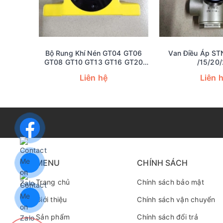
Bộ Rung Khí Nén GT04 GT06
Van Điều Áp S
GT08 GT10 GT13 GT16 GT20
/15/20
GT25 GT30 GT32 GT36 GT40
Liên hệ
Liên 
GT48 GT60
MENU
CHÍNH SÁCH
Trang chủ
Chính sách bảo mật
Giới thiệu
Chính sách vận chuyển
Sản phẩm
Chính sách đổi trả