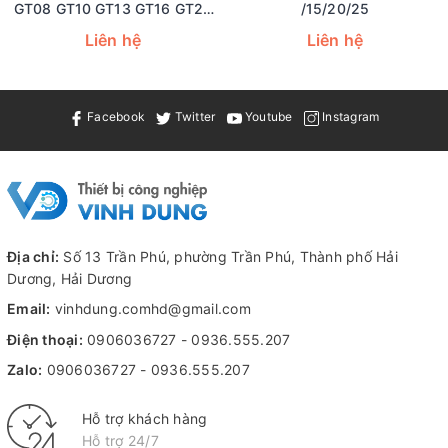
GT08 GT10 GT13 GT16 GT20
/15/20/25
GT25 GT30 GT32 GT36 GT40
Liên hệ
Liên hệ
GT48 GT60
Facebook
Twitter
Youtube
Instagram
Địa chỉ:
Số 13 Trần Phú, phường Trần Phú, Thành phố Hải
Dương, Hải Dương
Email:
vinhdung.comhd@gmail.com
Điện thoại:
0906036727
-
0936.555.207
Zalo:
0906036727
-
0936.555.207
Hỗ trợ khách hàng
Hỗ trợ 24/7