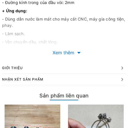
- Đường kính trong của đầu vòi: 2mm
+ Ứng dụng:
- Dùng dẫn nước làm mát cho máy cắt CNC, máy gia công tiện,
phay.
- Làm sạch.
- Vận chuyển dầu, chất lỏng.
- Bôi trơn thiết bị truyền động.
Xem thêm
********************
Cửa hàng Vinh Dung
GIỚI THIỆU
Đ/c: 13 Trần Phú, phường Trần Phú, TP Hải Dương, tỉnh Hải
NHẬN XÉT SẢN PHẨM
Dương
Website: vinhdung.com
Sản phẩm liên quan
ĐT/Zalo: 0936.555.207