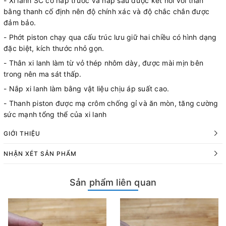
- Xi lanh SC có nắp trước và nắp sau được kết nối với thân
bằng thanh cố định nên độ chính xác và độ chắc chắn được
đảm bảo.
- Phớt piston chạy qua cấu trúc lưu giữ hai chiều có hình dạng
đặc biệt, kích thước nhỏ gọn.
- Thân xi lanh làm từ vỏ thép nhôm dày, được mài mịn bên
trong nên ma sát thấp.
- Nắp xi lanh làm bằng vật liệu chịu áp suất cao.
- Thanh piston được mạ crôm chống gỉ và ăn mòn, tăng cường
sức mạnh tổng thể của xi lanh
GIỚI THIỆU
NHẬN XÉT SẢN PHẨM
Sản phẩm liên quan