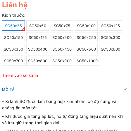
Liên hệ
Kích thước:
SC50x25
SC50x50
SC50x75
SC50x100
SC50x125
SC50x150
SC50x175
SC50x200
SC50x250
SC50x300
SC50x350
SC50x400
SC50x450
SC50x500
SC50x600
SC50x700
SC50x800
SC50x900
SC50x1000
Thêm vào so sánh
MÔ TẢ
- Xi lanh SC được làm bằng hợp kim nhôm, có độ cứng và
chống ăn mòn tốt.
- Khi được gia tăng áp lực, nó tự động tăng hiệu suất nén khí
và lưu giữ trong thời gian dài.