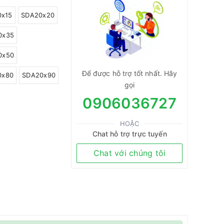
0x15
SDA20x20
0x35
0x50
Để được hỗ trợ tốt nhất. Hãy
0x80
SDA20x90
gọi
0906036727
HOẶC
Chat hỗ trợ trực tuyến
Chat với chúng tôi