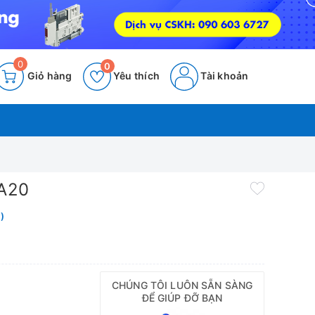
0
0
Giỏ hàng
Yêu thích
Tài khoản
DA20
)
CHÚNG TÔI LUÔN SẴN SÀNG
ĐỂ GIÚP ĐỠ BẠN