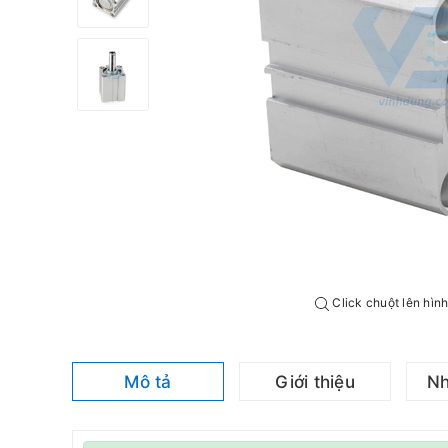
Click chuột lên hìn
Mô tả
Giới thiệu
Nh