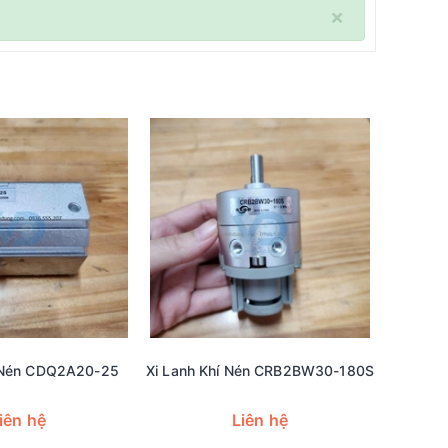
×
í Nén CDQ2A20-25
Xi Lanh Khí Nén CRB2BW30-180S
Xi La
iên hệ
Liên hệ