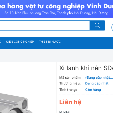
C
ĐIỆN CÔNG NGHIỆP
THIẾT BỊ NƯỚC
Xi lanh khí nén S
Mã sản phẩm:
(Đang cập nhật...
Thương hiệu:
Đang cập nhật
Tình trạng:
Còn hàng
Liên hệ
Model: