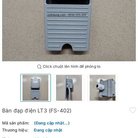
Click chuột lên hình để phóng to
Bàn đạp điện LT3 (FS-402)
Mã sản phẩm:
(Đang cập nhật...)
Thương hiệu:
Đang cập nhật