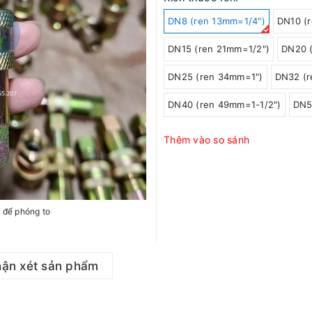
DN8 (ren 13mm=1/4")
DN10 (
DN15 (ren 21mm=1/2")
DN20 
DN25 (ren 34mm=1")
DN32 (r
DN40 (ren 49mm=1-1/2")
DN5
Thêm vào so sánh
h để phóng to
ận xét sản phẩm