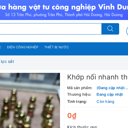
C
ĐIỆN CÔNG NGHIỆP
THIẾT BỊ NƯỚC
lực sắt
Khớp nối nhanh th
Mã sản phẩm:
(Đang cập nhật...
Thương hiệu:
Đang cập nhật
Tình trạng:
Còn hàng
0₫
Kích thước ren: