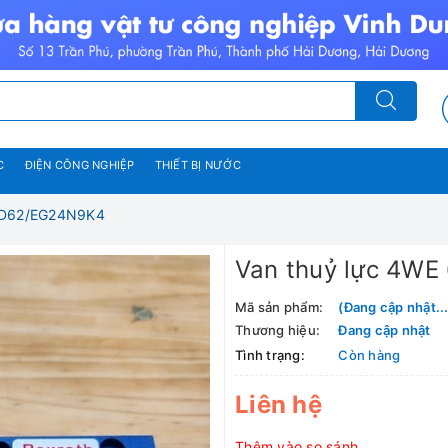
C
ĐIỆN CÔNG NGHIỆP
THIẾT BỊ NƯỚC
6 D62/EG24N9K4
Van thuỷ lực 4W
Mã sản phẩm:
(Đang cập nhật...
Thương hiệu:
Đang cập nhật
Tình trạng:
Còn hàng
Liên hệ
Thêm vào so sánh