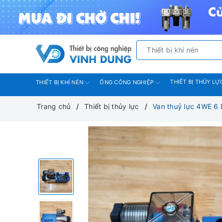
THIẾT BỊ THỦY LỰ
THIẾT BỊ KHÍ NÉN
ỐNG CÔNG NGHIỆP
Trang chủ
Thiết bị thủy lực
Van thuỷ lực 4WE 