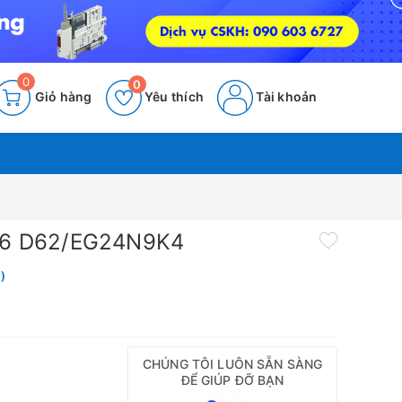
0
0
Giỏ hàng
Yêu thích
Tài khoản
E 6 D62/EG24N9K4
)
CHÚNG TÔI LUÔN SẴN SÀNG
ĐỂ GIÚP ĐỠ BẠN